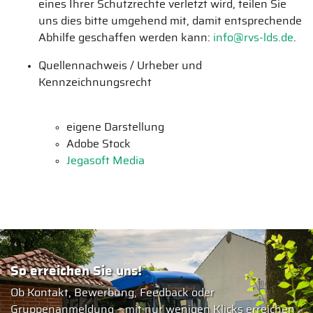
eines Ihrer Schutzrechte verletzt wird, teilen Sie
uns dies bitte umgehend mit, damit entsprechende
Abhilfe geschaffen werden kann:
info@rvs-lds.de
.
Quellennachweis / Urheber und
Kennzeichnungsrecht
eigene Darstellung
Adobe Stock
Jegasoft Media
So erreichen Sie uns!
Ob Kontakt, Bewerbung, Feedback oder
Gruppenanmeldung – mit nur wenigen Klicks erreichen