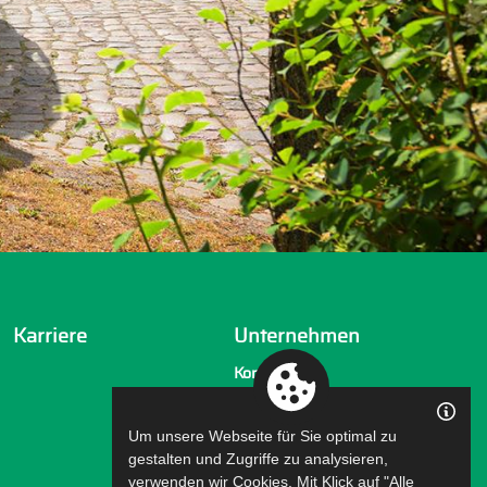
Karriere
Unternehmen
Kontakt
Über uns
Um unsere Webseite für Sie optimal zu
Fakten & Zahlen
gestalten und Zugriffe zu analysieren,
Neuigkeiten
verwenden wir Cookies. Mit Klick auf "Alle