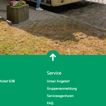
Service
ticket 63€
Unser Angebot
Gruppenanmeldung
Serviceagenturen
FAQ