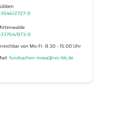
Lübben
03546/2727-0
ittenwalde
033764/873-0
rreichbar von Mo-Fr. 8.30 - 15.00 Uhr
ail:
fundsachen-miwa@rvs-lds.de