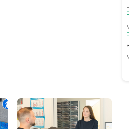
M
e
M