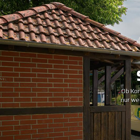
Einsatzgebiet bis zu 57% der Bevölkerung
unmittelbaren Sichtkontakt zu Ihrer Heck
die Aufmerksamkeit, die Linienbusse im a
Nehmen Sie einfach mit uns Kontakt auf un
Ob Kon
nur we