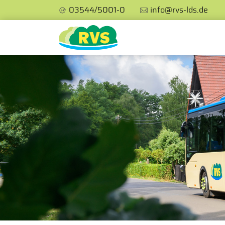
03544/5001-0
info@rvs-lds.de