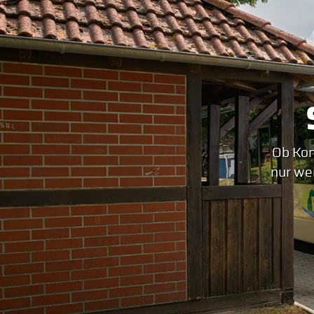
Ob Kon
nur we