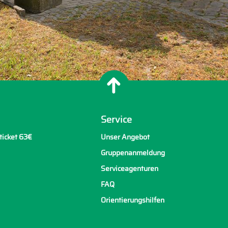
Service
ticket 63€
Unser Angebot
Gruppenanmeldung
Serviceagenturen
FAQ
Orientierungshilfen