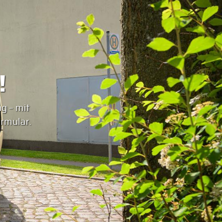
!
g – mit
rmular.