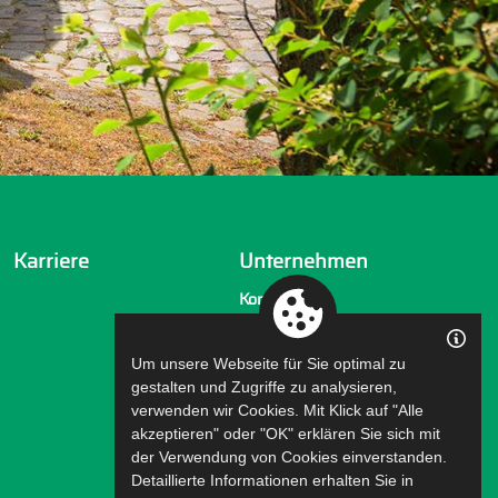
Karriere
Unternehmen
Kontakt
Über uns
Um unsere Webseite für Sie optimal zu
Fakten & Zahlen
gestalten und Zugriffe zu analysieren,
Neuigkeiten
verwenden wir Cookies. Mit Klick auf "Alle
akzeptieren" oder "OK" erklären Sie sich mit
PR Mitteilungen
der Verwendung von Cookies einverstanden.
Qualität
Detaillierte Informationen erhalten Sie in